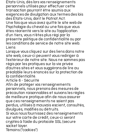
États-Unis, dès lors vos renseignements
personnels utilisés pour effectuer cette
transaction pourront être soumis aux
exigences de divulgation aux termes des lois
des États-Unis, dont le Patriot Act.
Une fois que vous avez quitté le site web de
Psychologie du cheval ou une fois que vous
êtes réorienté vers le site ou l'application
d'un tiers, vous n'êtes plus régi par la
présente politique de confidentialité ou par
les conditions de service de notre site web.
Liens
Lorsque vous cliquez sur des liens dans notre
site web, ceux-ci peuvent vous rediriger à
l'extérieur de notre site. Nous ne sommes pas
régis par les pratiques sur la vie privée
d'autres sites et vous suggérons de lire au
préalable leurs énoncés sur la protection de
la confidentialité.
Article 6 - Sécurité
Afin de protéger vos renseignements
personnels, nous prenons des mesures de
précaution raisonnables et suivons les règles
de meilleure pratique afin de nous assurer
que ces renseignements ne soient pas
perdus, utilisés à mauvais escient, consultés,
divulgués, modifiés ou détruits.
Si vous nous fournissez des renseignements
sur votre carte de crédit, ceux-ci seront
cryptés à l'aide du protocole SSL (secure
socket layer.
Témoins ("cookies")